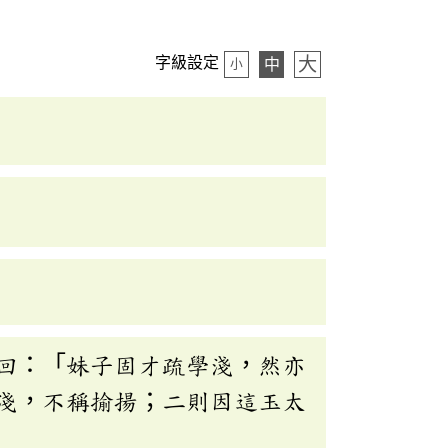
大
字級設定
中
小
回：「妹子固才疏學淺，然亦
淺，不稱揄揚；二則因這玉太