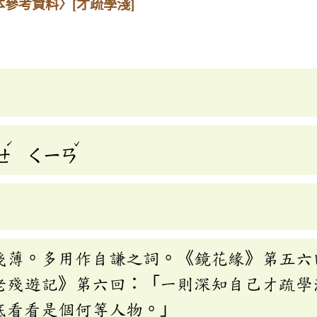
本參考資料〉
[才疏學淺]
ˊ
ˇ
ㄝ
ㄑㄧㄢ
淺薄。多用作自謙之詞。《鏡花緣》第五六
老殘遊記》第六回：「一則深知自己才疏學
底看看是個何等人物。」