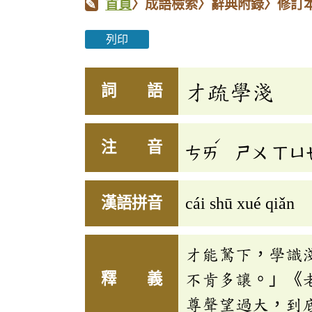
首頁
〉成語檢索〉辭典附錄〉修訂
列印
才疏學淺
詞 語
ˊ
注 音
ㄘㄞ
ㄕㄨ
ㄒㄩ
漢語拼音
cái shū xué qiǎn
才能駑下，學識
釋 義
不肯多讓。」《
尊聲望過大，到