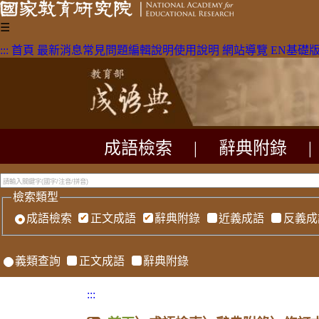
☰
:::
首頁
最新消息
常見問題
編輯說明
使用說明
網站導覽
EN
基礎
成語檢索
|
辭典附錄
|
檢索類型
成語檢索
正文成語
辭典附錄
近義成語
反義成
義類查詢
正文成語
辭典附錄
:::