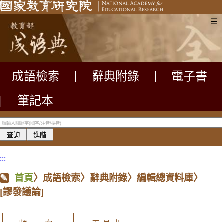
☰
成語檢索
|
辭典附錄
|
電子書
|
筆記本
:::
首頁
〉成語檢索〉辭典附錄〉編輯總資料庫〉
[謬發議論]