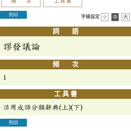
頻 次
工 具 書
列印
大
字級設定
中
小
詞 語
謬發議論
頻 次
1
工 具 書
活用成語分類辭典(上)(下)
列印