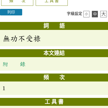
頻 次
工 具 書
列印
大
字級設定
中
小
詞 語
無功不受祿
本文連結
附 錄
頻 次
1
工 具 書