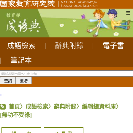
☰
成語檢索
|
辭典附錄
|
電子書
|
筆記本
:::
首頁
〉成語檢索〉辭典附錄〉編輯總資料庫〉
[無功不受祿]