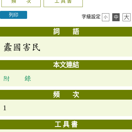
頻 次
工 具 書
列印
大
字級設定
中
小
詞 語
蠹國害民
本文連結
附 錄
頻 次
1
工 具 書