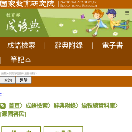
☰
成語檢索
|
辭典附錄
|
電子書
|
筆記本
:::
首頁
〉成語檢索〉辭典附錄〉編輯總資料庫〉
[蠹國害民]