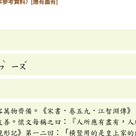
本參考資料〉
[應有盡有]
ˋ
ˇ
ㄣ
ㄧㄡ
容萬物齊備。《宋書．卷五九．江智淵傳》
友善。懷文每稱之曰：『人所應有盡有，人
現形記》第一二回：「橫豎用的是皇上家的