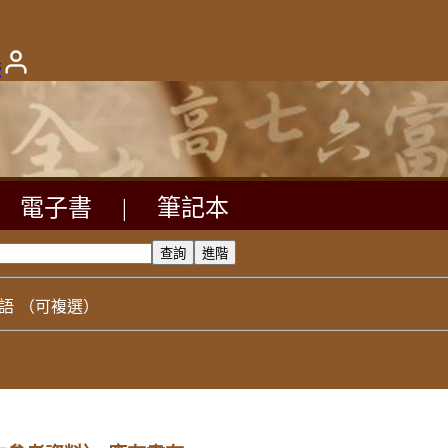
版
電子書
|
筆記本
語
（可複選）