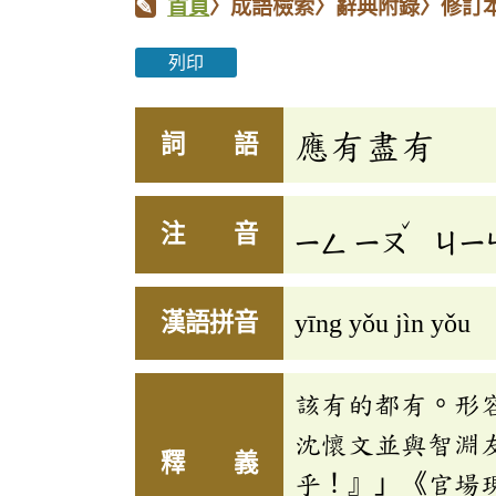
首頁
〉成語檢索〉辭典附錄〉修訂
列印
應有盡有
詞 語
ˇ
注 音
ㄧㄥ
ㄧㄡ
ㄐㄧ
漢語拼音
yīng yǒu jìn yǒu
該有的都有。形
沈懷文並與智淵
釋 義
乎！』」《官場