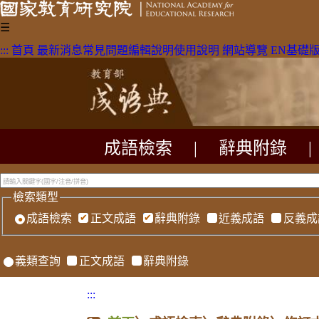
☰
:::
首頁
最新消息
常見問題
編輯說明
使用說明
網站導覽
EN
基礎
成語檢索
|
辭典附錄
|
檢索類型
成語檢索
正文成語
辭典附錄
近義成語
反義成
義類查詢
正文成語
辭典附錄
:::