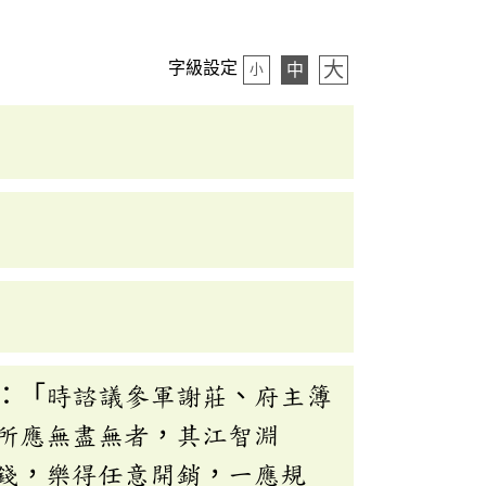
大
字級設定
中
小
：「時諮議參軍謝莊、府主簿
所應無盡無者，其江智淵
錢，樂得任意開銷，一應規