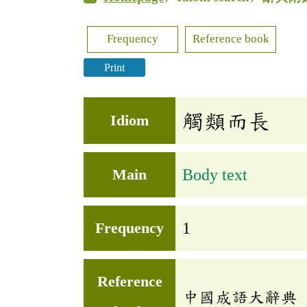
Frequency
Reference book
Print
觸類而長
Idiom
Main
Body text
Frequency
1
Reference
中國成語大辭典