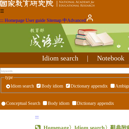
☰
:::
Homepage
User guide
Sitemap
中
Advanced
Idiom search
|
Notebook
type
Idiom search
Body idiom
Dictionary appendix
Ambigu
Conceptual Search
Body idiom
Dictionary appendix
:::
Homepage
〉Idiom search〉