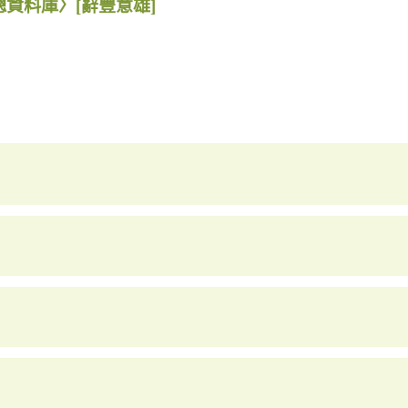
總資料庫〉
[辭豐意雄]