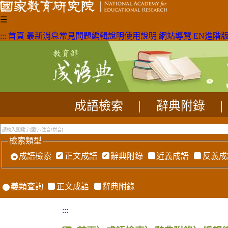
☰
:::
首頁
最新消息
常見問題
編輯說明
使用說明
網站導覽
EN
進階
成語檢索
|
辭典附錄
|
檢索類型
成語檢索
正文成語
辭典附錄
近義成語
反義成
義類查詢
正文成語
辭典附錄
:::