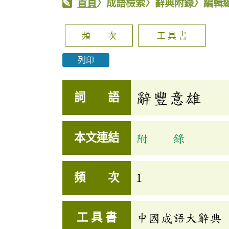
首頁
〉成語檢索〉辭典附錄〉編輯
頻 次
工 具 書
列印
辭豐意雄
詞 語
本文連結
附 錄
頻 次
1
工 具 書
中國成語大辭典