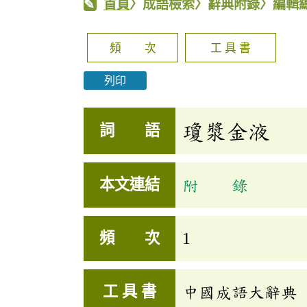
首頁
〉成語檢索〉辭典附錄〉編輯
頻 次
工 具 書
列印
瓊漿金液
詞 語
本文連結
附 錄
頻 次
1
工 具 書
中國成語大辭典