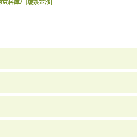
總資料庫〉
[瓊漿金液]