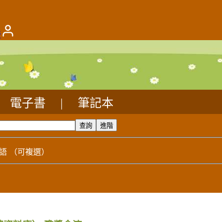
版
電子書
|
筆記本
語
（可複選）