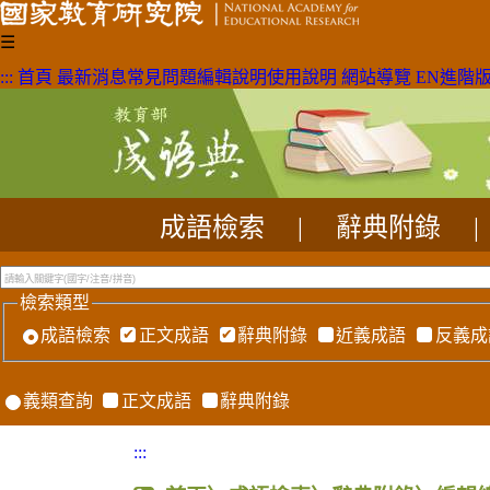
☰
:::
首頁
最新消息
常見問題
編輯說明
使用說明
網站導覽
EN
進階
成語檢索
|
辭典附錄
|
檢索類型
成語檢索
正文成語
辭典附錄
近義成語
反義成
義類查詢
正文成語
辭典附錄
:::