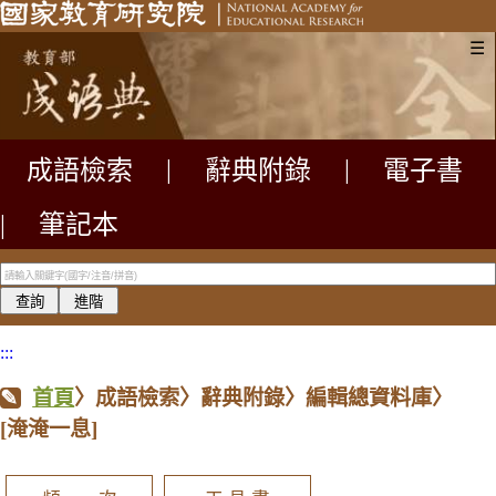
☰
成語檢索
|
辭典附錄
|
電子書
|
筆記本
:::
首頁
〉成語檢索〉辭典附錄〉編輯總資料庫〉
[淹淹一息]