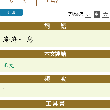
頻 次
工 具 書
列印
大
字級設定
中
小
詞 語
淹淹一息
本文連結
正文
頻 次
1
工 具 書