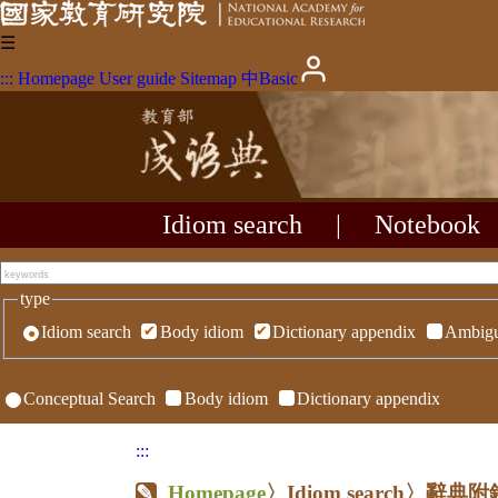
☰
:::
Homepage
User guide
Sitemap
中
Basic
Idiom search
|
Notebook
type
Idiom search
Body idiom
Dictionary appendix
Ambigu
Conceptual Search
Body idiom
Dictionary appendix
:::
Homepage
〉Idiom search〉