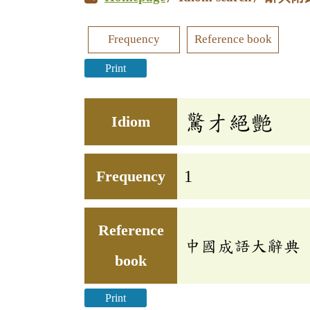
Frequency
Reference book
Print
驚才絕艷
Idiom
Frequency
1
Reference
中國成語大辭典
book
Print