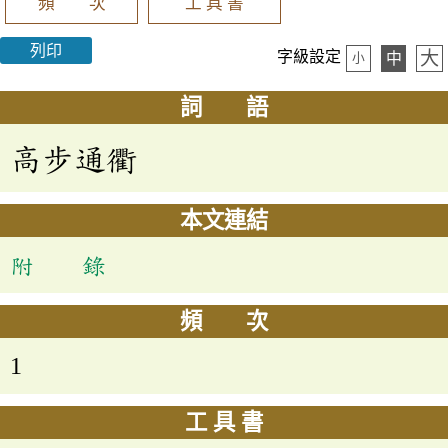
頻 次
工 具 書
列印
大
字級設定
中
小
詞 語
高步通衢
本文連結
附 錄
頻 次
1
工 具 書