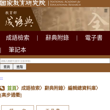
☰
成語檢索
|
辭典附錄
|
電子書
|
筆記本
:::
首頁
〉成語檢索〉辭典附錄〉編輯總資料庫〉
[高步通衢]