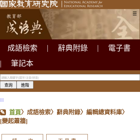
☰
成語檢索
|
辭典附錄
|
電子書
|
筆記本
:::
首頁
〉成語檢索〉辭典附錄〉編輯總資料庫〉
[變起蕭牆]