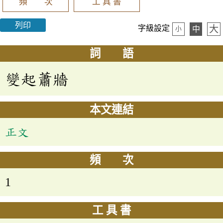
頻 次
工 具 書
列印
大
字級設定
中
小
詞 語
變起蕭牆
本文連結
正文
頻 次
1
工 具 書