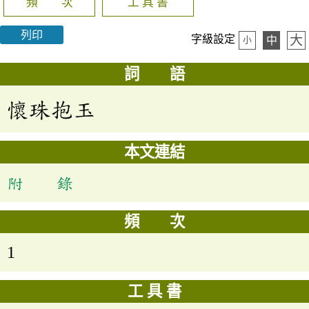
頻 次
工 具 書
列印
大
字級設定
中
小
詞 語
懷珠抱玉
本文連結
附 錄
頻 次
1
工 具 書