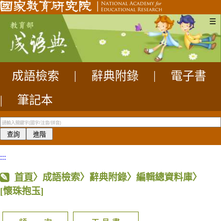
☰
成語檢索
|
辭典附錄
|
電子書
|
筆記本
:::
首頁
〉成語檢索〉辭典附錄〉編輯總資料庫〉
[懷珠抱玉]