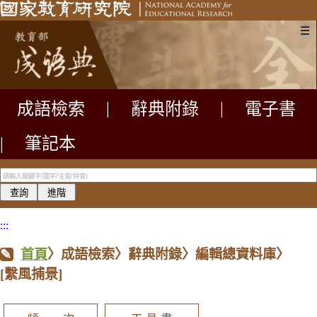
☰
成語檢索
|
辭典附錄
|
電子書
|
筆記本
:::
首頁
〉成語檢索〉辭典附錄〉編輯總資料庫〉
[繫風捕景]