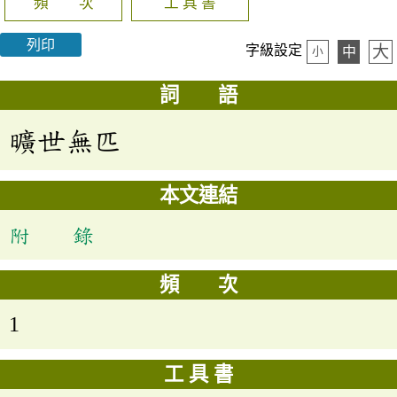
頻 次
工 具 書
列印
大
字級設定
中
小
詞 語
曠世無匹
本文連結
附 錄
頻 次
1
工 具 書