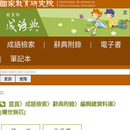
☰
成語檢索
|
辭典附錄
|
電子書
|
筆記本
:::
首頁
〉成語檢索〉辭典附錄〉編輯總資料庫〉
[曠世無匹]