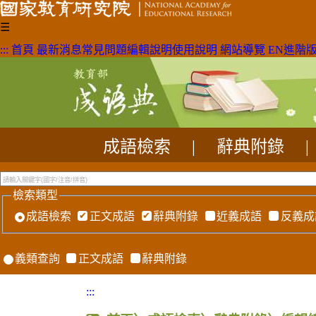
☰
:::
首頁
最新消息
常見問題
編輯說明
使用說明
網站導覽
EN
進階
成語檢索
|
辭典附錄
|
檢索類型
成語檢索
正文成語
辭典附錄
近義成語
反義成
義類查詢
正文成語
辭典附錄
:::