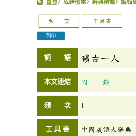
首頁
〉成語檢索〉辭典附錄〉編輯
頻 次
工 具 書
列印
曠古一人
詞 語
本文連結
附 錄
頻 次
1
工 具 書
中國成語大辭典