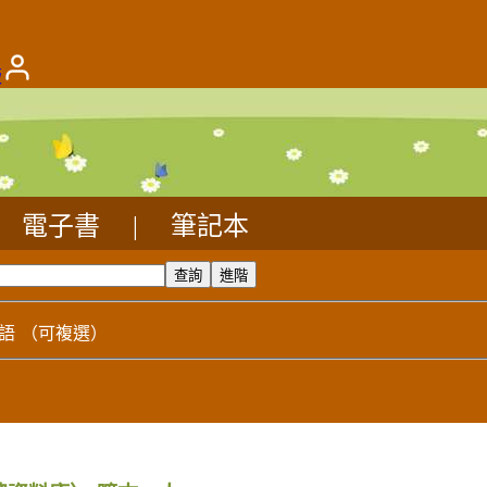
版
電子書
|
筆記本
語
（可複選）