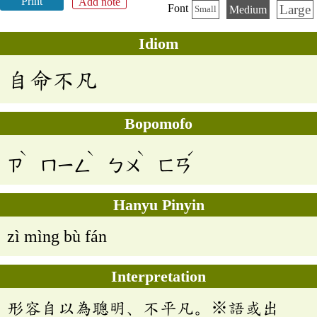
Print
Add note
Large
Font
Medium
Small
Idiom
自命不凡
Bopomofo
ˋ
ˋ
ˋ
ˊ
ㄗ
ㄇㄧㄥ
ㄅㄨ
ㄈㄢ
Hanyu Pinyin
zì mìng bù fán
Interpretation
形容自以為聰明、不平凡。※語或出