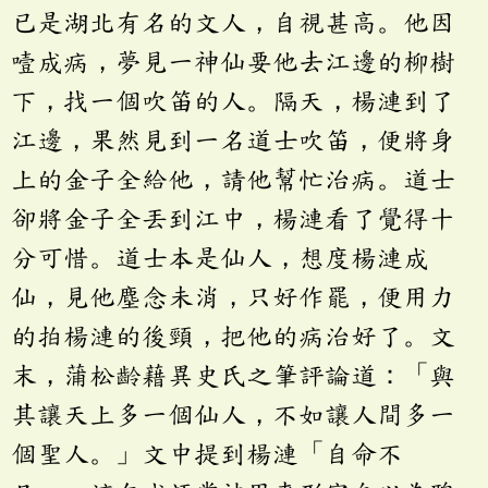
已是湖北有名的文人，自視甚高。他因
噎成病，夢見一神仙要他去江邊的柳樹
下，找一個吹笛的人。隔天，楊漣到了
江邊，果然見到一名道士吹笛，便將身
上的金子全給他，請他幫忙治病。道士
卻將金子全丟到江中，楊漣看了覺得十
分可惜。道士本是仙人，想度楊漣成
仙，見他塵念未消，只好作罷，便用力
的拍楊漣的後頸，把他的病治好了。文
末，蒲松齡藉異史氏之筆評論道：「與
其讓天上多一個仙人，不如讓人間多一
個聖人。」文中提到楊漣「自命不