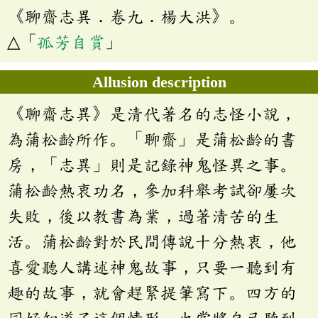
《聊齋志異．卷九．楊大洪》。
△「
孤芳自賞
」
Allusion description
《聊齋志異》是清代著名的志怪小說，
為蒲松齡所作。「聊齋」是蒲松齡的書
房，「志異」則是記錄神鬼怪異之事。
蒲松齡熱衷功名，參加科舉考試卻屢次
失敗，後以教書為業，過著清苦的生
活。蒲松齡對於民間傳說十分熱衷，他
喜愛聽人講述神鬼故事，只要一聽到有
趣的故事，就會趕緊提筆寫下。四方的