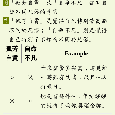
「孤芳自賞」及「自命不凡」都有自
認不同凡俗的意思。
「孤芳自賞」是覺得自己特別清高而
不同於凡俗；「自命不凡」則是覺得
自己特別了不起而不同於凡俗。
孤芳
自命
Example
自賞
不凡
古來聖賢多寂寞，這見解
○
ㄨ
一時難有共鳴，我且∼以
待來日。
她是有條件∼，年紀輕輕
ㄨ
○
的就得了兩塊奧運金牌。