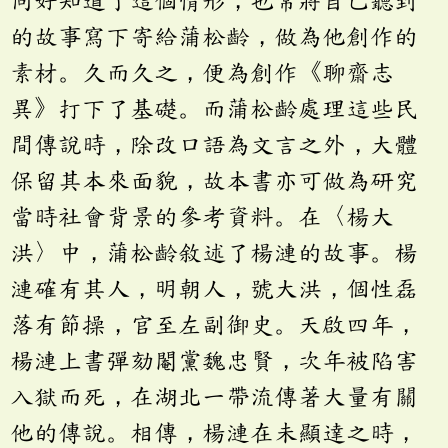
同好知道了這個情形，也常將自己聽到
的故事寫下寄給蒲松齡，做為他創作的
素材。久而久之，便為創作《聊齋志
異》打下了基礎。而蒲松齡處理這些民
間傳說時，除改口語為文言之外，大體
保留其本來面貌，故本書亦可做為研究
當時社會背景的參考資料。在〈楊大
洪〉中，蒲松齡敘述了楊漣的故事。楊
漣確有其人，明朝人，號大洪，個性磊
落有節操，官至左副御史。天啟四年，
楊漣上書彈劾閹黨魏忠賢，次年被陷害
入獄而死，在湖北一帶流傳著大量有關
他的傳說。相傳，楊漣在未顯達之時，