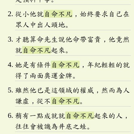
從小他就
自命不凡
，始終要求自己在
眾人中出人頭地。
才聽算命先生說他命帶富貴，他竟然
就
自命不凡
起來。
她是有條件
自命不凡
，年紀輕輕的就
得了兩面奧運金牌。
雖然他已是這領域的權威，然而為人
謙虛，從不
自命不凡
。
稍有一點成就就
自命不凡
起來的人，
往往會被譏為井底之蛙。