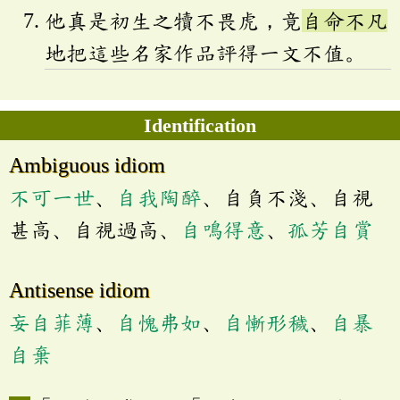
他真是初生之犢不畏虎，竟
自命不凡
地把這些名家作品評得一文不值。
Identification
Ambiguous idiom
不可一世
、
自我陶醉
、自負不淺、自視
甚高、自視過高、
自鳴得意
、
孤芳自賞
Antisense idiom
妄自菲薄
、
自愧弗如
、
自慚形穢
、
自暴
自棄