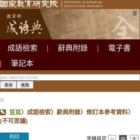
☰
成語檢索
|
辭典附錄
|
電子書
|
筆記本
:::
首頁
〉成語檢索〉辭典附錄〉修訂本參考資料〉
[不可思議]
列印
大
字級設定
中
小