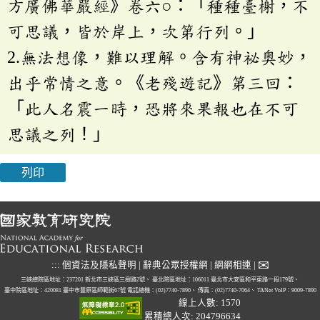
方廣佛華嚴經》卷六○：「種種臺榭，不
可思議，皆於岸上，次第行列。」
2.無法想像，難以理解。含有神祕奧妙，
出乎常情之意。《老殘遊記》第三回：
「此人名震一時，恐將來果報也在不可
思議之列！」
列印
✉
:::
個資法及隱私聲明
|
辭典公眾授權網
|
網網相連
|
三峽總院區地址：237201 新北市三峽區三樹路2號、
臺北院區地址：106011 臺北市大安區和平東路一段179號、
臺中院區地址：420081 臺中市豐原區師範街67號
電話總機：(02)7740-7890、
傳真：(02)7740-7064、
TANet VoIP：9009-7890
線上人數: 1570
累積總人次: 204796634