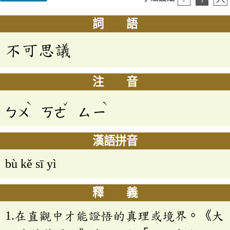
詞 語
不可思議
注 音
ˋ
ˇ
ˋ
ㄅㄨ
ㄎㄜ
ㄙ
ㄧ
漢語拼音
bù kě sī yì
釋 義
1.在直觀中才能證悟的真理或境界。《大