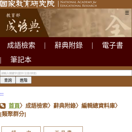
☰
成語檢索
|
辭典附錄
|
電子書
|
筆記本
:::
首頁
〉成語檢索〉辭典附錄〉編輯總資料庫〉
[類聚群分]