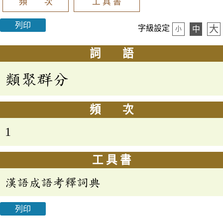
頻 次
工 具 書
列印
大
字級設定
中
小
詞 語
類聚群分
頻 次
1
工 具 書
漢語成語考釋詞典
列印