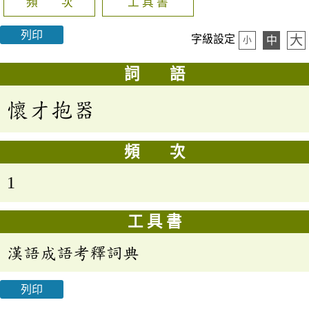
頻 次
工 具 書
列印
大
字級設定
中
小
詞 語
懷才抱器
頻 次
1
工 具 書
漢語成語考釋詞典
列印