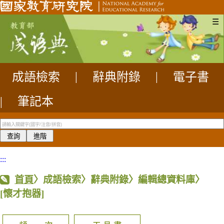
☰
成語檢索
|
辭典附錄
|
電子書
|
筆記本
:::
首頁
〉成語檢索〉辭典附錄〉編輯總資料庫〉
[懷才抱器]