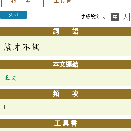
頻 次
工 具 書
列印
大
字級設定
中
小
詞 語
懷才不偶
本文連結
正文
頻 次
1
工 具 書