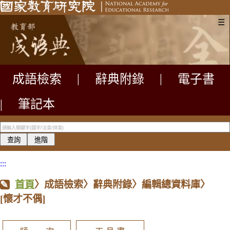
☰
成語檢索
|
辭典附錄
|
電子書
|
筆記本
:::
首頁
〉成語檢索〉辭典附錄〉編輯總資料庫〉
[懷才不偶]