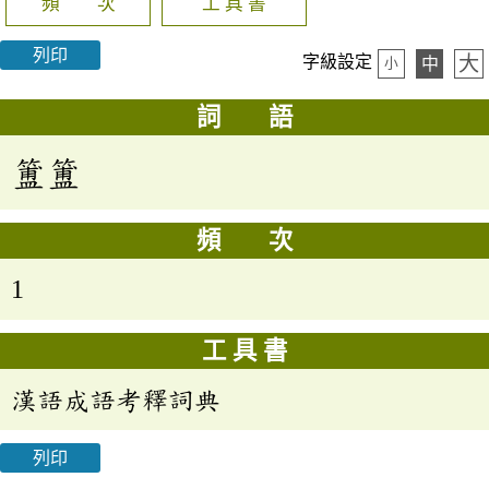
頻 次
工 具 書
列印
大
字級設定
中
小
詞 語
簠簠
頻 次
1
工 具 書
漢語成語考釋詞典
列印