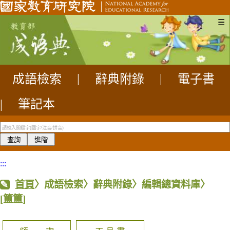
☰
成語檢索
|
辭典附錄
|
電子書
|
筆記本
:::
首頁
〉成語檢索〉辭典附錄〉編輯總資料庫〉
[簠簠]