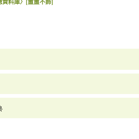
總資料庫〉
[簠簠不飾]
典