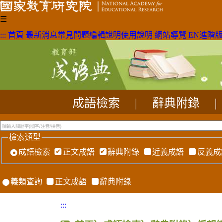
☰
:::
首頁
最新消息
常見問題
編輯說明
使用說明
網站導覽
EN
進階
成語檢索
|
辭典附錄
|
檢索類型
成語檢索
正文成語
辭典附錄
近義成語
反義成
義類查詢
正文成語
辭典附錄
:::