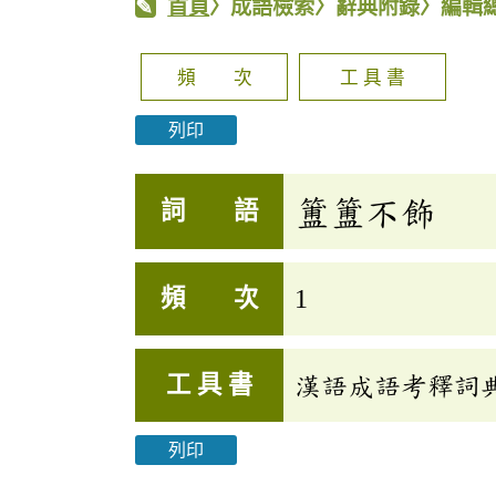
首頁
〉成語檢索〉辭典附錄〉編輯
頻 次
工 具 書
列印
簠簠不飾
詞 語
頻 次
1
工 具 書
漢語成語考釋詞
列印