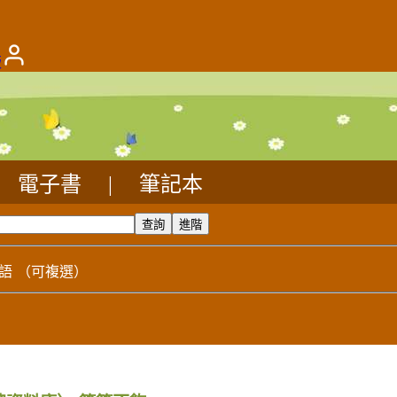
版
電子書
|
筆記本
語
（可複選）