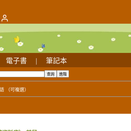
版
電子書
|
筆記本
語
（可複選）