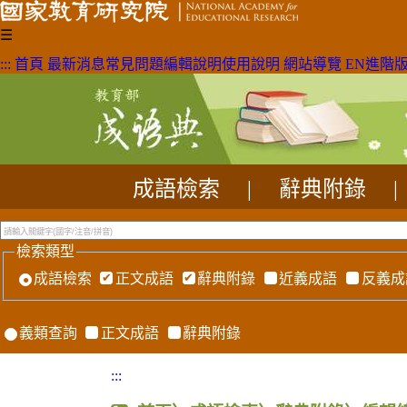
☰
:::
首頁
最新消息
常見問題
編輯說明
使用說明
網站導覽
EN
進階
成語檢索
|
辭典附錄
|
檢索類型
成語檢索
正文成語
辭典附錄
近義成語
反義成
義類查詢
正文成語
辭典附錄
:::