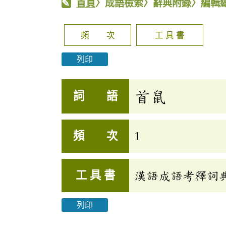
首頁
〉成語檢索〉辭典附錄〉編輯
頻 次
工 具 書
列印
首鼠
詞 語
頻 次
1
工 具 書
漢語成語考釋詞
列印