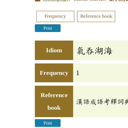
Frequency
Reference book
Print
氣吞湖海
Idiom
Frequency
1
Reference
漢語成語考釋詞
book
Print