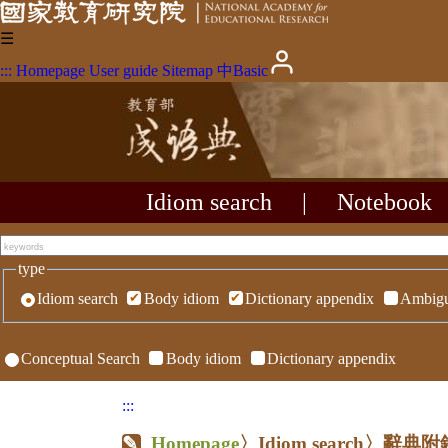
☰
:::
Homepage
User guide
Sitemap
中
Basic
Idiom search
|
Notebook
type
Idiom search
Body idiom
Dictionary appendix
Ambigu
Conceptual Search
Body idiom
Dictionary appendix
:::
Homepage
〉Idiom search〉