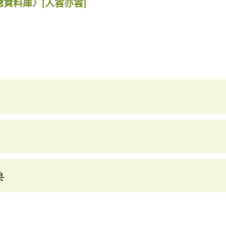
總資料庫〉
[人雲亦雲]
典