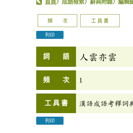
首頁
〉成語檢索〉辭典附錄〉編輯
頻 次
工 具 書
列印
人雲亦雲
詞 語
頻 次
1
工 具 書
漢語成語考釋詞
列印