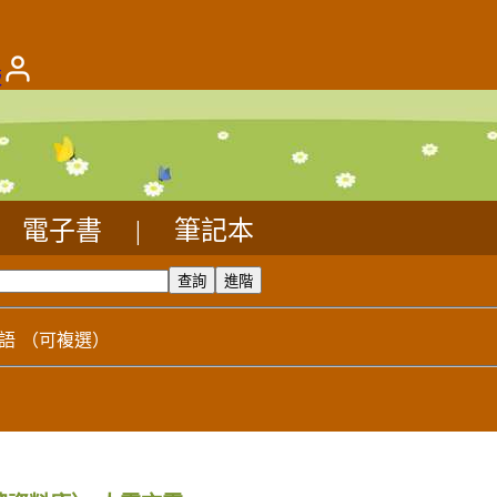
版
電子書
|
筆記本
語
（可複選）