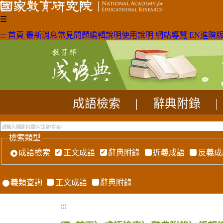
☰
:::
首頁
最新消息
常見問題
編輯說明
使用說明
網站導覽
EN
進階
成語檢索
|
辭典附錄
|
檢索類型
成語檢索
正文成語
辭典附錄
近義成語
反義成
義類查詢
正文成語
辭典附錄
:::