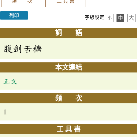
頻 次
工 具 書
列印
大
字級設定
中
小
詞 語
腹劍舌糖
本文連結
正文
頻 次
1
工 具 書