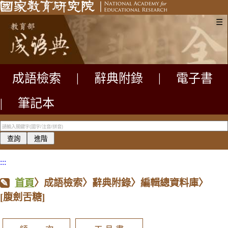
☰
成語檢索
|
辭典附錄
|
電子書
|
筆記本
:::
首頁
〉成語檢索〉辭典附錄〉編輯總資料庫〉
[腹劍舌糖]