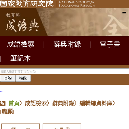
☰
成語檢索
|
辭典附錄
|
電子書
|
筆記本
:::
首頁
〉成語檢索〉辭典附錄〉編輯總資料庫〉
[瞻顧]