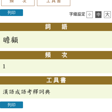
頻 次
工 具 書
列印
大
字級設定
中
小
詞 語
瞻顧
頻 次
1
工 具 書
漢語成語考釋詞典
列印