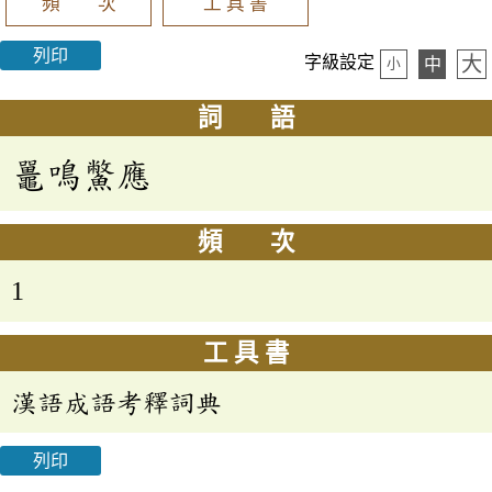
頻 次
工 具 書
列印
大
字級設定
中
小
詞 語
鼉鳴鱉應
頻 次
1
工 具 書
漢語成語考釋詞典
列印