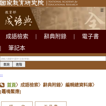
☰
成語檢索
|
辭典附錄
|
電子書
|
筆記本
:::
首頁
〉成語檢索〉辭典附錄〉編輯總資料庫〉
[鼉鳴鱉應]