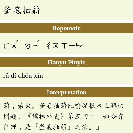
釜底抽薪
Bopomofo
ˇ
ˇ
ㄈㄨ
ㄉㄧ
ㄔㄡ
ㄒㄧㄣ
Hanyu Pinyin
fǔ dǐ chōu xīn
Interpretation
薪，柴火。釜底抽薪比喻從根本上解決
問題。《儒林外史》第五回：「如今有
個理，是『釜底抽薪』之法。」