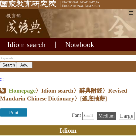
☰
Idiom search
|
Notebook
:::
Homepage
〉Idiom search〉辭典附錄〉Revised
Mandarin Chinese Dictionary〉
[釜底抽薪]
Print
Large
Font
Medium
Small
Idiom