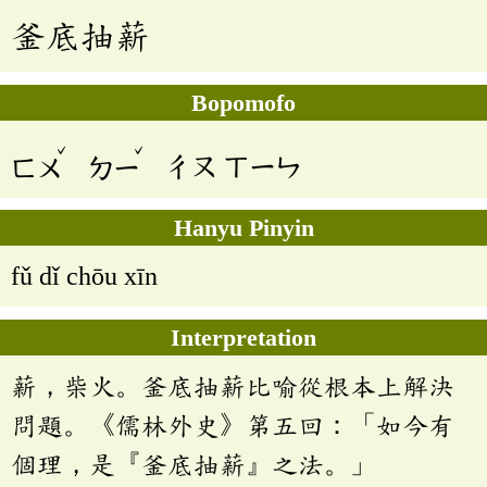
釜底抽薪
Bopomofo
ˇ
ˇ
ㄈㄨ
ㄉㄧ
ㄔㄡ
ㄒㄧㄣ
Hanyu Pinyin
fǔ dǐ chōu xīn
Interpretation
薪，柴火。釜底抽薪比喻從根本上解決
問題。《儒林外史》第五回：「如今有
個理，是『釜底抽薪』之法。」