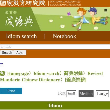
☰
Idiom search
|
Notebook
:::
Homepage
〉Idiom search〉辭典附錄〉Revised
Mandarin Chinese Dictionary〉
[釜底抽薪]
Print
Large
Font
Medium
Small
Idiom