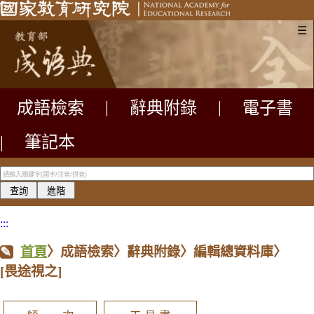
☰
成語檢索
|
辭典附錄
|
電子書
|
筆記本
:::
首頁
〉成語檢索〉辭典附錄〉編輯總資料庫〉
[畏途視之]