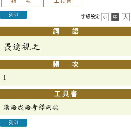
頻 次
工 具 書
列印
大
字級設定
中
小
詞 語
畏途視之
頻 次
1
工 具 書
漢語成語考釋詞典
列印