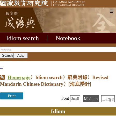
☰
Idiom search
|
Notebook
:::
Homepage
〉Idiom search〉辭典附錄〉Revised
Mandarin Chinese Dictionary〉
[海底撈針]
Print
Large
Font
Medium
Small
Idiom