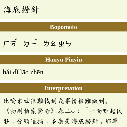
海底撈針
Bopomofo
ˇ
ˇ
ㄏㄞ
ㄉㄧ
ㄌㄠ
ㄓㄣ
Hanyu Pinyin
hǎi dǐ lāo zhēn
Interpretation
比喻東西很難找到或事情很難做到。
《初刻拍案驚奇》卷二○：「一面點起民
壯，分頭追捕，多應是海底撈針，那尋