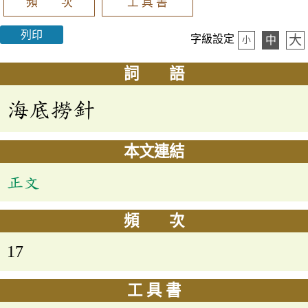
頻 次
工 具 書
列印
大
字級設定
中
小
詞 語
海底撈針
本文連結
正文
頻 次
17
工 具 書