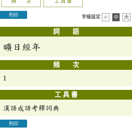
頻 次
工 具 書
列印
大
字級設定
中
小
詞 語
曠日經年
頻 次
1
工 具 書
漢語成語考釋詞典
列印