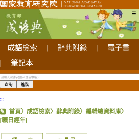
☰
成語檢索
|
辭典附錄
|
電子書
|
筆記本
:::
首頁
〉成語檢索〉辭典附錄〉編輯總資料庫〉
[曠日經年]