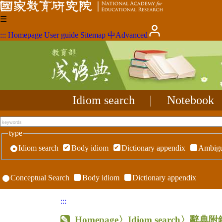
☰
:::
Homepage
User guide
Sitemap
中
Advanced
Idiom search
|
Notebook
type
Idiom search
Body idiom
Dictionary appendix
Ambigu
Conceptual Search
Body idiom
Dictionary appendix
:::
Homepage
〉Idiom search〉