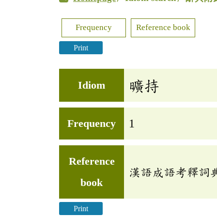
Frequency
Reference book
Print
曠持
Idiom
Frequency
1
Reference
漢語成語考釋詞
book
Print