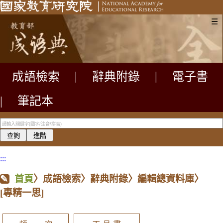
☰
成語檢索
|
辭典附錄
|
電子書
|
筆記本
:::
首頁
〉成語檢索〉辭典附錄〉編輯總資料庫〉
[專精一思]