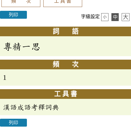
頻 次
工 具 書
列印
大
字級設定
中
小
詞 語
專精一思
頻 次
1
工 具 書
漢語成語考釋詞典
列印