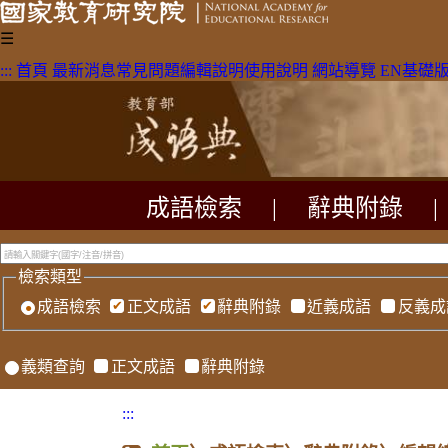
☰
:::
首頁
最新消息
常見問題
編輯說明
使用說明
網站導覽
EN
基礎
成語檢索
|
辭典附錄
|
檢索類型
成語檢索
正文成語
辭典附錄
近義成語
反義成
義類查詢
正文成語
辭典附錄
:::