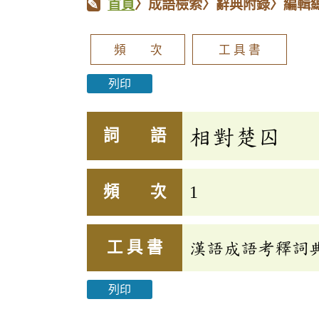
首頁
〉成語檢索〉辭典附錄〉編輯
頻 次
工 具 書
列印
相對楚囚
詞 語
頻 次
1
工 具 書
漢語成語考釋詞
列印