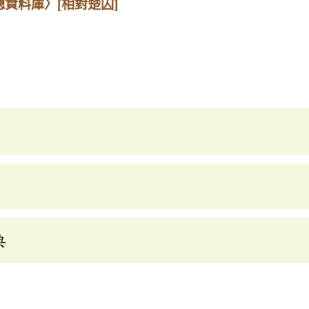
總資料庫〉
[相對楚囚]
典