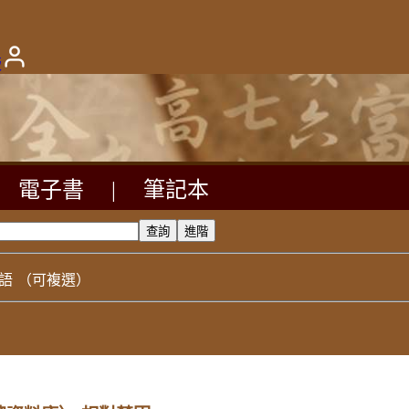
版
電子書
|
筆記本
語
（可複選）