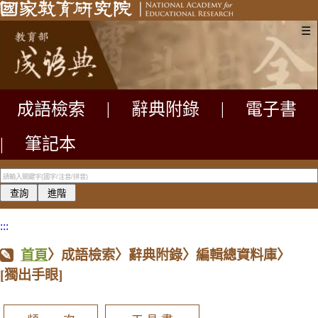
☰
成語檢索
|
辭典附錄
|
電子書
|
筆記本
:::
首頁
〉成語檢索〉辭典附錄〉編輯總資料庫〉
[獨出手眼]