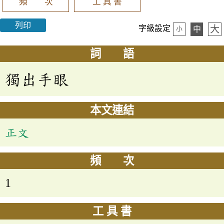
頻 次
工 具 書
列印
大
字級設定
中
小
詞 語
獨出手眼
本文連結
正文
頻 次
1
工 具 書