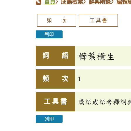
首頁
〉成語檢索〉辭典附錄〉編輯
頻 次
工 具 書
列印
櫛葉橫生
詞 語
頻 次
1
工 具 書
漢語成語考釋詞
列印