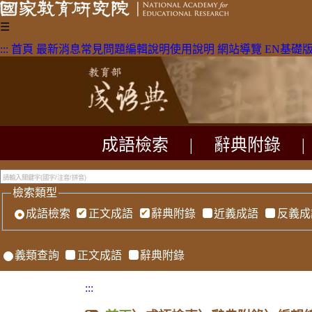
☰
:::
首頁
最新消息
常見問題
編輯說明
使用說明
網站導覽
EN
基礎
成語檢索
|
辭典附錄
|
檢索類型
成語檢索
正文成語
辭典附錄
近義成語
反義成
義類查詢
正文成語
辭典附錄
:::