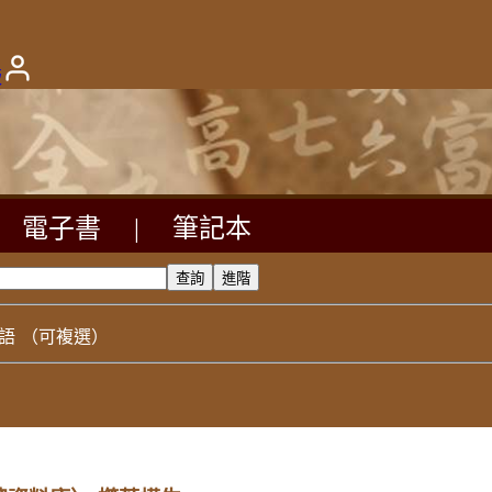
版
電子書
|
筆記本
語
（可複選）