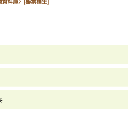
總資料庫〉
[櫛葉橫生]
典