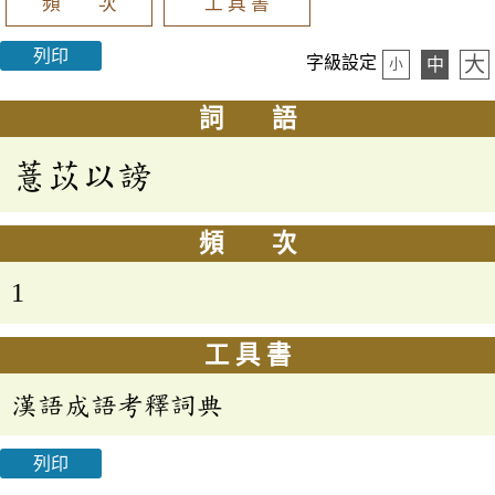
頻 次
工 具 書
列印
大
字級設定
中
小
詞 語
薏苡以謗
頻 次
1
工 具 書
漢語成語考釋詞典
列印