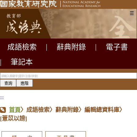
☰
成語檢索
|
辭典附錄
|
電子書
|
筆記本
:::
首頁
〉成語檢索〉辭典附錄〉編輯總資料庫〉
[薏苡以謗]