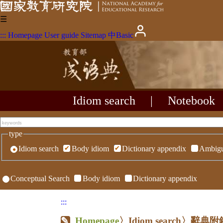
☰
:::
Homepage
User guide
Sitemap
中
Basic
Idiom search
|
Notebook
type
Idiom search
Body idiom
Dictionary appendix
Ambigu
Conceptual Search
Body idiom
Dictionary appendix
:::
Homepage
〉Idiom search〉