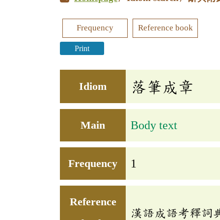
Frequency
Reference book
Print
落筆成章
Idiom
Main
Body text
Frequency
1
Reference
漢語成語考釋詞