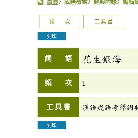
首頁
〉成語檢索〉辭典附錄〉編輯
頻 次
工 具 書
列印
花生銀海
詞 語
頻 次
1
工 具 書
漢語成語考釋詞
列印