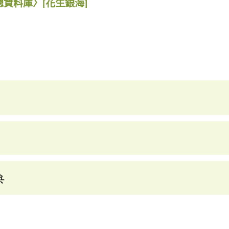
總資料庫〉
[花生銀海]
典