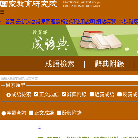
☰
:::
首頁
最新消息
常見問題
編輯說明
使用說明
網站導覽
EN
進階
成語檢索
|
辭典附錄
|
檢索類型
成語檢索
正文成語
辭典附錄
近義成語
反義成
義類查詢
正文成語
辭典附錄
:::