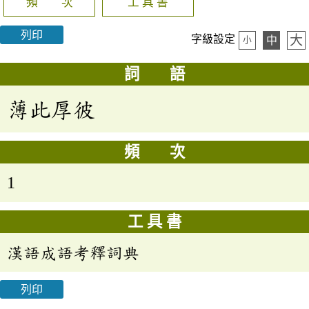
頻 次
工 具 書
列印
大
字級設定
中
小
詞 語
薄此厚彼
頻 次
1
工 具 書
漢語成語考釋詞典
列印