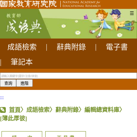
☰
成語檢索
|
辭典附錄
|
電子書
|
筆記本
:::
首頁
〉成語檢索〉辭典附錄〉編輯總資料庫〉
[薄此厚彼]