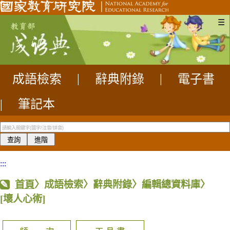
☰
成語檢索
|
辭典附錄
|
電子書
|
筆記本
:::
首頁
〉成語檢索〉辭典附錄〉編輯總資料庫〉
[壞人心術]