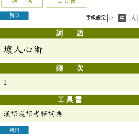
頻 次
工 具 書
列印
大
字級設定
中
小
詞 語
壞人心術
頻 次
1
工 具 書
漢語成語考釋詞典
列印