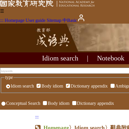
☰
:::
Homepage
User guide
Sitemap
中
Basic
Idiom search
|
Notebook
type
Idiom search
Body idiom
Dictionary appendix
Ambigu
Conceptual Search
Body idiom
Dictionary appendix
:::
Homepage
〉Idiom search〉