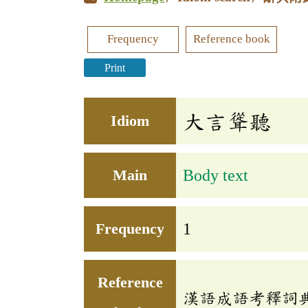
Frequency
Reference book
Print
大言聳聽
Idiom
Main
Body text
Frequency
1
Reference
漢語成語考釋詞