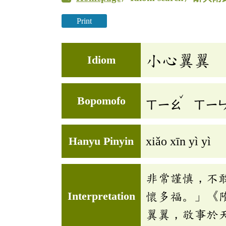
Print
小心翼翼
Idiom
ˇ
Bopomofo
ㄒㄧㄠ
ㄒㄧ
Hanyu Pinyin
xiǎo xīn yì yì
非常謹慎，不
Interpretation
懷多福。」《
翼翼，敬事於