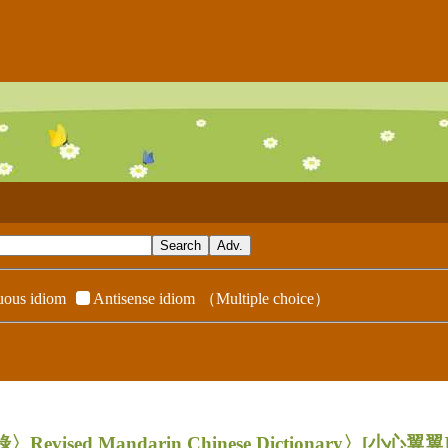
ous idiom
Antisense idiom
（Multiple choice）
evised Mandarin Chinese Dictionary〉
[小心翼翼