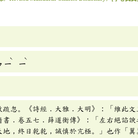
ˋ
ˋ
ㄣ
ㄧ
ㄧ
敢疏忽。《詩經．大雅．大明》：「維此文
隋書．卷五七．薛道衡傳》：「左右絕諂諛
天地，終日乾乾，誡慎於亢極。」也作「翼