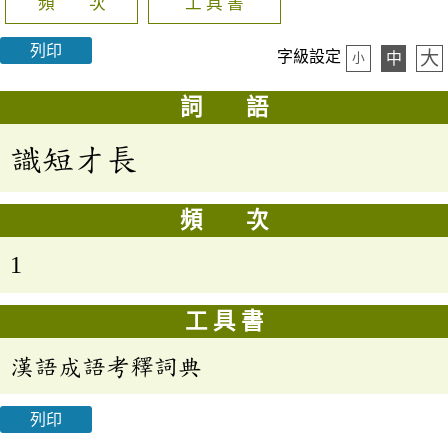
頻 次
工 具 書
列印
大
字級設定
中
小
詞 語
識短才長
頻 次
1
工 具 書
漢語成語考釋詞典
列印