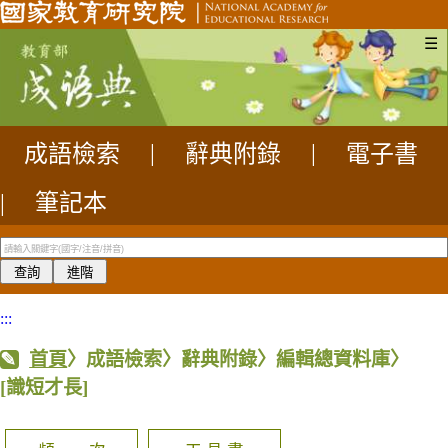
☰
成語檢索
|
辭典附錄
|
電子書
|
筆記本
:::
首頁
〉成語檢索〉辭典附錄〉編輯總資料庫〉
[識短才長]