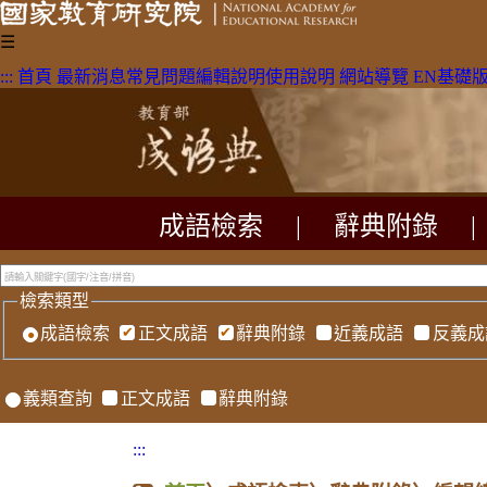
☰
:::
首頁
最新消息
常見問題
編輯說明
使用說明
網站導覽
EN
基礎
成語檢索
|
辭典附錄
|
檢索類型
成語檢索
正文成語
辭典附錄
近義成語
反義成
義類查詢
正文成語
辭典附錄
:::