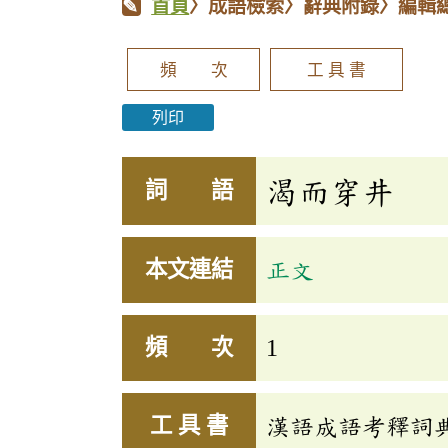
首頁
〉成語檢索〉辭典附錄〉編輯
頻 次
工 具 書
列印
渴而穿井
詞 語
本文連結
正文
頻 次
1
工 具 書
漢語成語考釋詞