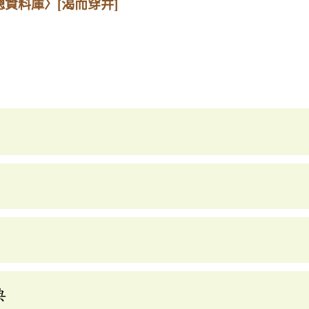
總資料庫〉
[渴而穿井]
典