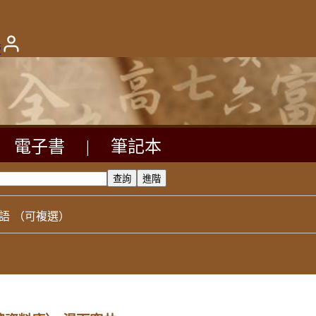
版
電子書
|
筆記本
語
（可複選）