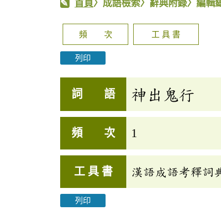
首頁
〉成語檢索〉辭典附錄〉編輯
頻 次
工 具 書
列印
神出鬼行
詞 語
頻 次
1
工 具 書
漢語成語考釋詞
列印