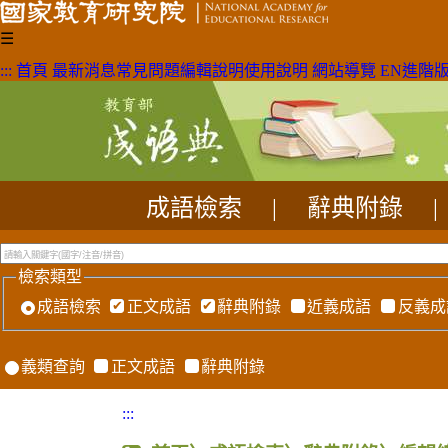
☰
:::
首頁
最新消息
常見問題
編輯說明
使用說明
網站導覽
EN
進階
成語檢索
|
辭典附錄
|
檢索類型
成語檢索
正文成語
辭典附錄
近義成語
反義成
義類查詢
正文成語
辭典附錄
:::