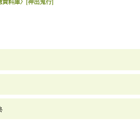
總資料庫〉
[神出鬼行]
典