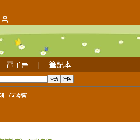
版
電子書
|
筆記本
語
（可複選）